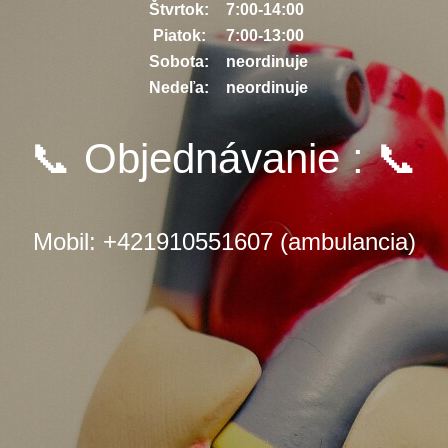
Štvrtok:
7:00-14:00
Piatok:
7:00-13:00
Sobota:
neordinuje
Nedeľa:
neordinuje
📞 Objednávanie : 📞
Mobil: +421910551607
(ambulancia)