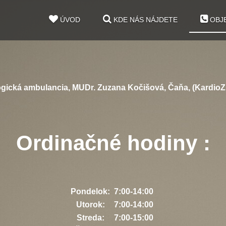
ÚVOD
KDE NÁS NÁJDETE
OBJE
gická ambulancia, MUDr. Zuzana Kočišová, Čaňa, (KardioZK 
Ordinačné hodiny :
Pondelok:
7:00-14:00
Utorok:
7:00-14:00
Streda:
7:00-15:00